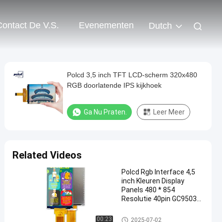
Contact De V.S.
Evenementen
Dutch
Polcd 3,5 inch TFT LCD-scherm 320x480
RGB doorlatende IPS kijkhoek
Ga Nu Praten.
Leer Meer
Related Videos
Polcd Rgb Interface 4,5
inch Kleuren Display
Panels 480 * 854
Resolutie 40pin GC9503V
Ic TFT LCD-module
TFT LCD-Vertoning
00:23
2025-07-02