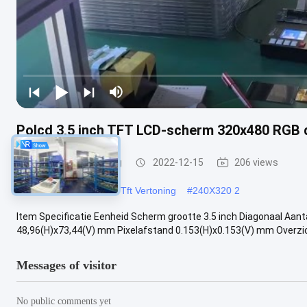
Polcd 3,5 inch TFT LCD-scherm 320x480 RGB d
Kleine TFT-Vertoning
2022-12-15
206 views
#
2
#
31 Duim320x240 Tft Vertoning
#
240X320 2
Item Specificatie Eenheid Scherm grootte 3.5 inch Diagonaal Aan
48,96(H)x73,44(V) mm Pixelafstand 0.153(H)x0.153(V) mm Overzic
Messages of visitor
No public comments yet