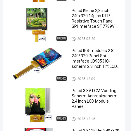
Polcd Kleine 2,8 inch
240x320 14pins RTP
Resistive Touch Panel
SPI interface ST7789V
2,8 " IPS TFT LCD-module
Medische LCD Vertoning
00:08
2025-03-20
Polcd IPS-modules 2.8'
240*320 Panel Spi-
interface JD9853 IC-
scherm 2.8 inch Tft LCD-
scherm
Medische LCD Vertoning
00:42
2025-12-09
Polcd 3.3V LCM Voeding
Scherm Aanraakscherm
2.4 inch LCD Module
Paneel
tft lcd module
00:43
2025-12-16
Polcd 2.8'' 15 Pin 240x320