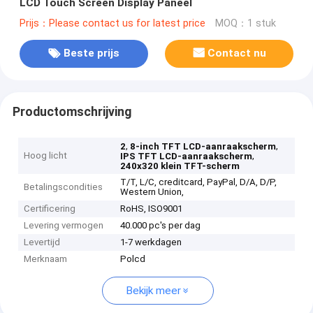
LCD Touch Screen Display Paneel
Prijs：Please contact us for latest price
MOQ：1 stuk
Beste prijs
Contact nu
Productomschrijving
,
,
2
8-inch TFT LCD-aanraakscherm
Hoog licht
,
IPS TFT LCD-aanraakscherm
240x320 klein TFT-scherm
T/T, L/C, creditcard, PayPal, D/A, D/P,
Betalingscondities
Western Union,
Certificering
RoHS, ISO9001
Levering vermogen
40.000 pc's per dag
Levertijd
1-7 werkdagen
Merknaam
Polcd
Bekijk meer