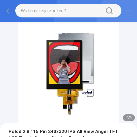
2
/
6
Polcd 2.8'' 15 Pin 240x320 IPS All View Angel TFT