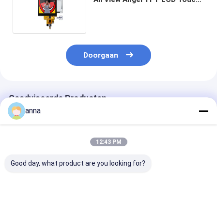
Screen Display Paneel
Doorgaan
Geadviseerde Producten
anna
12:43 PM
Good day, what product are you looking for?
Polcd Aangepaste
Polcd OEM 2.8" tft
Polcd Full Colo
SPI-interface 2,8
lcd 240x320 262K
inch 240x320 k
inch 240x320
Kleuren ST7789V
TFT-scherm R
capacitief
driver IC MCU 18-bit
scherm IPS All