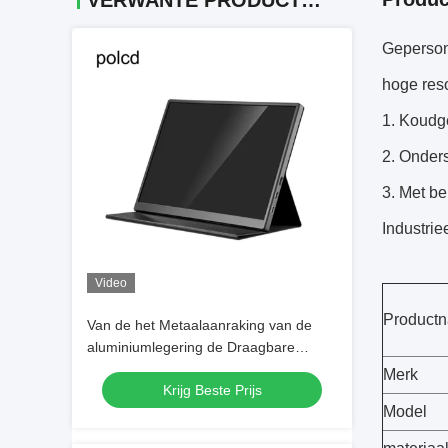
VERWANTE PRODUCTEN
Geperson
hoge reso
1. Koudge
2. Onder
3. Met be
Industrie
Video
Product
Van de het Metaalaanraking van de
aluminiumlegering de Draagbare
Monitor Polcd 10,5 Duimips HD Audio-
Merk
Krijg Beste Prijs
uitvoer
Model