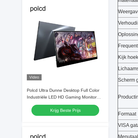
materiaa
Weergav
Verhoud
Oplossin
Frequent
Kijk hoe
Lichaams
Video
Scherm g
Polcd Ultra Dunne Desktop Full Color
Producti
Industriële LED HD Gaming Monitor
11.6 Inch
Krijg Beste Prijs
Formaat
VISA gat
Menutaa