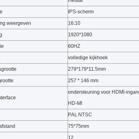
l
metaal
e
IPS-scherm
ing weergeven
16:10
g
1920*1080
ie
60HZ
k
volledige kijkhoek
grootte
279*179*11.5mm
rootte
257 * 146 mm
ondersteuning voor HDMI-ingang
nterface
HD-MI
PAL NTSC
afstand
75*75mm
l
12