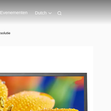
Evenementen
Dutch
olutie