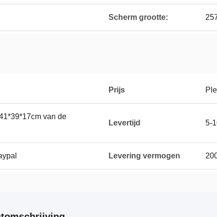
Scherm grootte:
25
Prijs
Ple
 41*39*17cm van de
Levertijd
5-
Paypal
Levering vermogen
20
tomschrijving