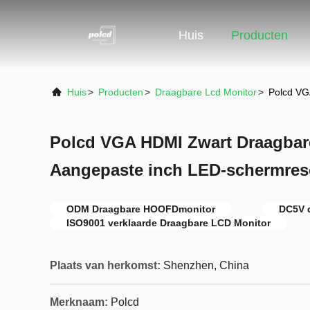
Huis
Producten
Huis
>
Producten
>
Draagbare Lcd Monitor
>
Polcd VG
Polcd VGA HDMI Zwart Draagbar
Aangepaste inch LED-schermres
ODM Draagbare HOOFDmonitor
DC5V 
ISO9001 verklaarde Draagbare LCD Monitor
Plaats van herkomst:
Shenzhen, China
Merknaam:
Polcd