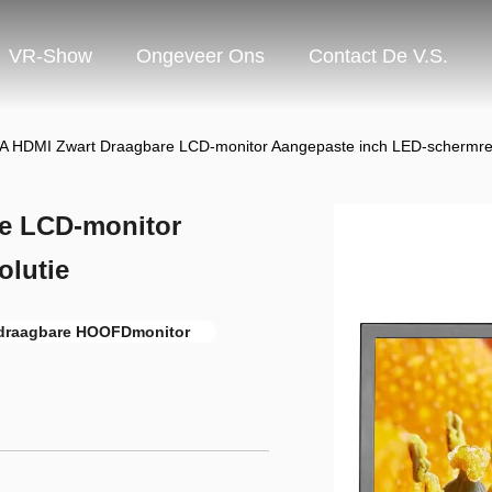
VR-Show
Ongeveer Ons
Contact De V.S.
A HDMI Zwart Draagbare LCD-monitor Aangepaste inch LED-schermres
e LCD-monitor
olutie
draagbare HOOFDmonitor