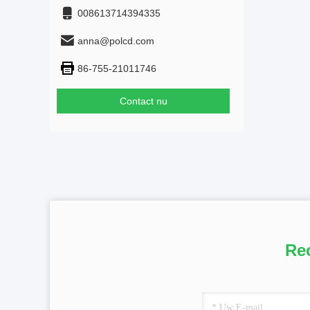
008613714394335
anna@polcd.com
86-755-21011746
Contact nu
Re