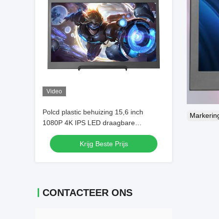
Video
Polcd plastic behuizing 15,6 inch
Markeri
1080P 4K IPS LED draagbare
computermonitor voor gaming
Krijg Beste Prijs
CONTACTEER ONS