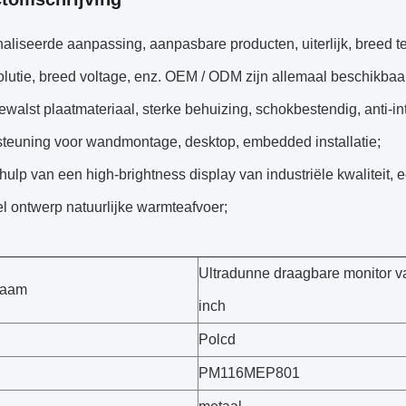
aliseerde aanpassing, aanpasbare producten, uiterlijk, breed 
lutie, breed voltage, enz. OEM / ODM zijn allemaal beschikbaar
walst plaatmateriaal, sterke behuizing, schokbestendig, anti-int
steuning voor wandmontage, desktop, embedded installatie;
hulp van een high-brightness display van industriële kwaliteit,
el ontwerp natuurlijke warmteafvoer;
Ultradunne draagbare monitor v
naam
inch
Polcd
PM116MEP801