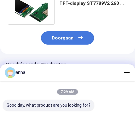
TFT-display ST7789V2 260 Nit
TFT-aanraakscherm
Doorgaan
Geadviseerde Producten
anna
7:29 AM
Good day, what product are you looking for?
Polcd 4-draads SPI
Polcd 1,69 inch
Polcd 12 0'CL
ST7789V 2,8 inch Ips
240x280 capacitieve
240x320 2.8 I
scherm RoHS TFT
touch panel Full View
Ili9341v 16 Bi