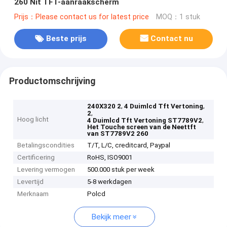
260 Nit TFT-aanraakscherm
Prijs：Please contact us for latest price
MOQ：1 stuk
Beste prijs
Contact nu
Productomschrijving
,
,
240X320 2
4 Duimlcd Tft Vertoning
,
2
Hoog licht
,
4 Duimlcd Tft Vertoning ST7789V2
Het Touche screen van de Neettft
van ST7789V2 260
Betalingscondities
T/T, L/C, creditcard, Paypal
Certificering
RoHS, ISO9001
Levering vermogen
500.000 stuk per week
Levertijd
5-8 werkdagen
Merknaam
Polcd
Bekijk meer