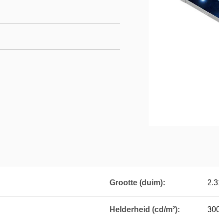
Grootte (duim):
2.3
Helderheid (cd/m²):
30