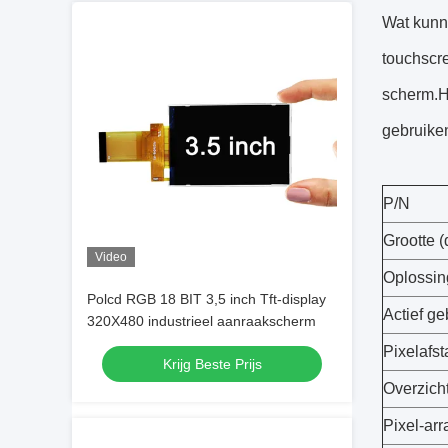
Wat kunn
touchscr
scherm.H
gebruike
P/N
Grootte (
Video
Oplossin
Polcd RGB 18 BIT 3,5 inch Tft-display
Actief g
320X480 industrieel aanraakscherm
Pixelafs
Krijg Beste Prijs
Overzich
Pixel-ar