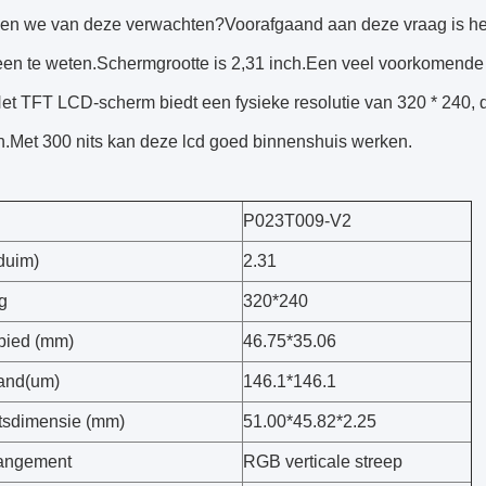
en we van deze verwachten?Voorafgaand aan deze vraag is het b
een te weten.Schermgrootte is 2,31 inch.Een veel voorkomende 
et TFT LCD-scherm biedt een fysieke resolutie van 320 * 240, 
n.Met 300 nits kan deze lcd goed binnenshuis werken.
P023T009-V2
duim)
2.31
g
320*240
ebied (mm)
46.75*35.06
tand(um)
146.1*146.1
tsdimensie (mm)
51.00*45.82*2.25
rangement
RGB verticale streep