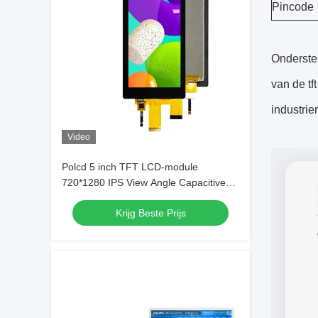
Pincode
Onderste
van de tf
industri
Video
Polcd 5 inch TFT LCD-module
720*1280 IPS View Angle Capacitive
Touch Panel LCD Display
Krijg Beste Prijs