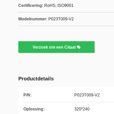
Certificering:
RoHS, ISO9001
Modelnummer:
P023T009-V2
Verzoek om een Citaat
Productdetails
P/N:
P023T009-V2
Oplossing:
320*240