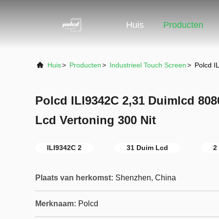
Huis
Producten
Huis
>
Producten
>
Industrieel Touch Screen
>
Polcd I
Polcd ILI9342C 2,31 Duimlcd 808
Lcd Vertoning 300 Nit
ILI9342C 2
31 Duim Lcd
2
Plaats van herkomst:
Shenzhen, China
Merknaam:
Polcd