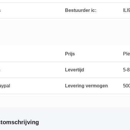
s
Bestuurder ic:
IL
Prijs
Ple
m
Levertijd
5-
Paypal
Levering vermogen
500
tomschrijving