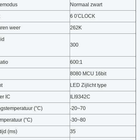
vemodus
Normaal zwart
k
6 0'CLOCK
uren weer
262K
id
300
atio
600:1
8080 MCU 16bit
ht
LED Zijlicht type
er IC
ILI9342C
ngstemperatuur (°C)
-20~70
mperatuur (°C)
-30~80
ijd (ms)
35