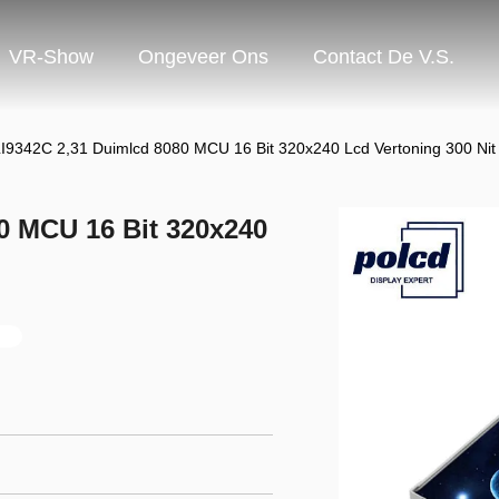
VR-Show
Ongeveer Ons
Contact De V.S.
LI9342C 2,31 Duimlcd 8080 MCU 16 Bit 320x240 Lcd Vertoning 300 Nit
0 MCU 16 Bit 320x240