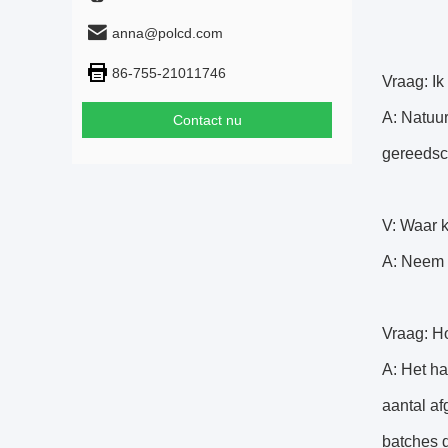
anna@polcd.com
86-755-21011746
Vraag: Ik
A: Natuu
Contact nu
gereedsc
V: Waar k
A: Neem c
Vraag: H
A: Het ha
aantal a
batches d