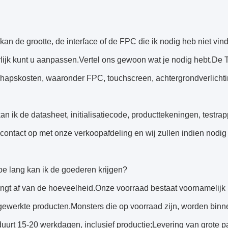
 kan de grootte, de interface of de FPC die ik nodig heb niet vi
rlijk kunt u aanpassen.Vertel ons gewoon wat je nodig hebt.De
hapskosten, waaronder FPC, touchscreen, achtergrondverlichtin
an ik de datasheet, initialisatiecode, producttekeningen, test
ontact op met onze verkoopafdeling en wij zullen indien nodig
oe lang kan ik de goederen krijgen?
ngt af van de hoeveelheid.Onze voorraad bestaat voornamelijk ui
fgewerkte producten.Monsters die op voorraad zijn, worden bin
uurt 15-20 werkdagen, inclusief productie;Levering van grote 