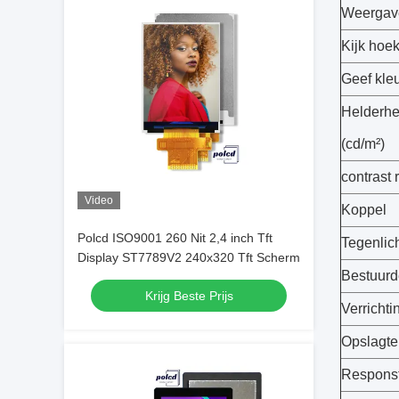
Weerga
Kijk hoe
Geef kle
Helderhe
(cd/m²)
contrast r
Video
Koppel
Polcd ISO9001 260 Nit 2,4 inch Tft
Tegenlic
Display ST7789V2 240x320 Tft Scherm
Bestuurd
Krijg Beste Prijs
Verrichti
Opslagte
Responst