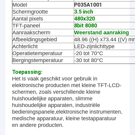
P035A1001
Model
3.5 inch
Schermgrootte
480x320
Aantal pixels
8bit 8080
TFT-paneel
Aanraakscherm
Weerstand aanraking
Afbeeldingsgebied
48.96 ((H) x73.44 ((V) m
Achterlicht
LED-zijnlichttype
Operatietemperatuur
-20 tot 70°C
Bergingstemperatuur
-30 tot 80°C
Toepassing:
Het is vaak geschikt voor gebruik in
elektronische producten met kleine TFT-LCD-
schermen, zoals verschillende kleine
huishoudelijke apparaten, slimme
huishoudelijke apparaten, industriële
bedieningspanele,elektronische instrumenten,
medische apparatuur, kleine testapparatuur
en andere producten.