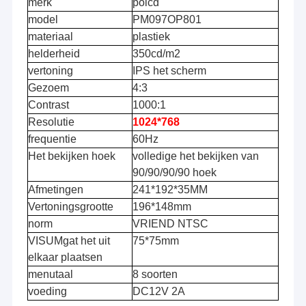
merk
polcd
model
PM097OP801
materiaal
plastiek
helderheid
350cd/m2
vertoning
IPS het scherm
Gezoem
4:3
Contrast
1000:1
Resolutie
1024*768
frequentie
60Hz
Het bekijken hoek
volledige het bekijken van
90/90/90/90 hoek
Afmetingen
241*192*35MM
Vertoningsgrootte
196*148mm
norm
VRIEND NTSC
VISUMgat het uit
75*75mm
elkaar plaatsen
menutaal
8 soorten
voeding
DC12V 2A